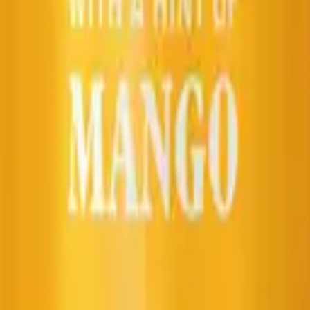
eld bij je aan de deur, op het moment dat jou het beste uitkomt.
t je nodig hebt voor een avond met vrienden of een groot feest.
espaar je op je drankjes.